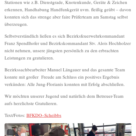
Stationen wie z.B. Dienstgrade, Knotenkunde, Geräte & Zeichen
erkennen, Handhabung Handfunkgerät uvm. fleißig geübt – davon
konnten sich das strenge aber faire Prüferteam am Samstag selbst
überzeugen.
Selbstverständlich ließen es sich Bezirksfeuerwehrkommandant
Franz Spendlhofer und Bezirkskommandant Stv. Alois Hochholzer
nicht nehmen, unsere jüngsten persönlich zu den erbrachten
Leistungen zu gratulieren.
Bezirkssachbearbeiter Manuel Längauer und das gesamte Team
konnte mit großer Freude am Schluss ein positives Ergebnis
verkünden: Alle Jung-Florianis konnten mit Erfolg abschließen.
Wir möchten unserer Jugend und natürlich dem Betreuer-Team
aufs herzlichste Gratulieren.
Text/Fotos:
B
F
K
D
O
–
S
c
h
e
i
b
b
s